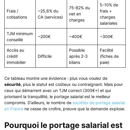
5-10% de
75-82% du
Frais /
~25,6% du
frais +
net en
cotisations
CA (services)
charges
charges
salariales
TJM minimum
~200€
~400€
~300€
conseillé
Accès au
Possible
Facilité
crédit
Difficile
après 2-3
(fiches de
immobilier
bilans
paie)
Ce tableau montre une évidence : plus vous voulez de
sécurité
, plus le statut est coûteux ou contraignant. Mais pour
ceux qui démarrent avec un TJM correct (300€+) et qui
priorisent la tranquillité, le portage salarial est le meilleur
compromis. D’ailleurs, le nombre de
sociétés de portage salarial
en France
ne cesse de croître, preuve que la demande explose.
Pourquoi le portage salarial est