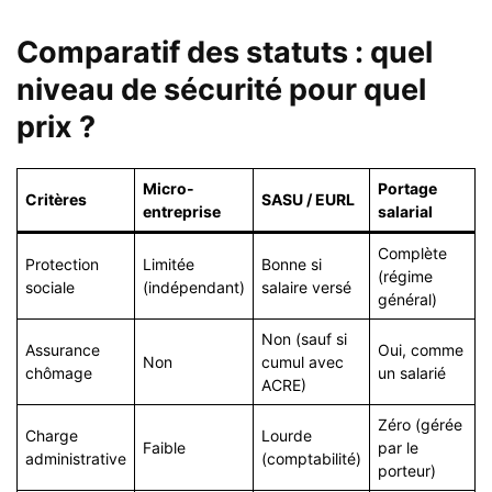
Comparatif des statuts : quel
niveau de sécurité pour quel
prix ?
Micro-
Portage
Critères
SASU / EURL
entreprise
salarial
Complète
Protection
Limitée
Bonne si
(régime
sociale
(indépendant)
salaire versé
général)
Non (sauf si
Assurance
Oui, comme
Non
cumul avec
chômage
un salarié
ACRE)
Zéro (gérée
Charge
Lourde
Faible
par le
administrative
(comptabilité)
porteur)