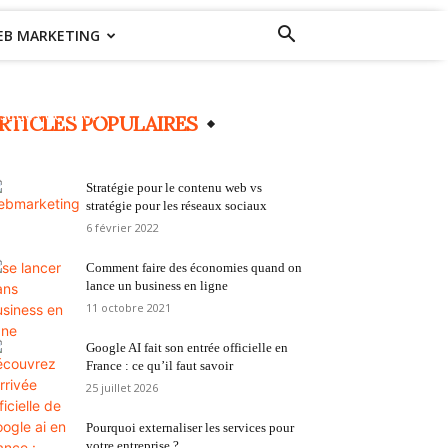
EB MARKETING
Une rentrée compliquée à gérer pour les
salles de sport
RTICLES POPULAIRES
3 octobre 2021
0
Stratégie pour le contenu web vs
stratégie pour les réseaux sociaux
6 février 2022
Comment faire des économies quand on
lance un business en ligne
11 octobre 2021
Google AI fait son entrée officielle en
France : ce qu’il faut savoir
25 juillet 2026
Pourquoi externaliser les services pour
votre entreprise ?