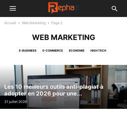
Accueil
Web Marketing
Page 2
WEB MARKETING
E-BUSINESS
E-COMMERCE
ECONOMIE
HIGH TECH
WEB MARKETING
Les 10 meilleurs outils anti-plagiat à
adopter en 2026 pour une...
31 juillet 2026