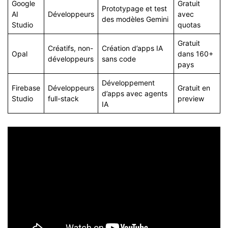
Google
Gratuit
Prototypage et test
AI
Développeurs
avec
des modèles Gemini
Studio
quotas
Gratuit
Créatifs, non-
Création d’apps IA
Opal
dans 160+
développeurs
sans code
pays
Développement
Firebase
Développeurs
Gratuit en
d’apps avec agents
Studio
full-stack
preview
IA