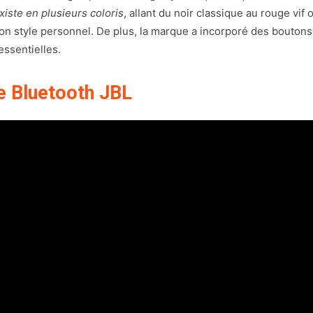
existe en plusieurs coloris
, allant du noir classique au rouge vif
son style personnel. De plus, la marque a incorporé des boutons 
essentielles.
te Bluetooth JBL