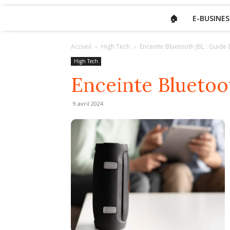
🏠
E-BUSINES
Accueil
High Tech
Enceinte Bluetooth JBL : Guide
High Tech
Enceinte Bluetoo
9 avril 2024