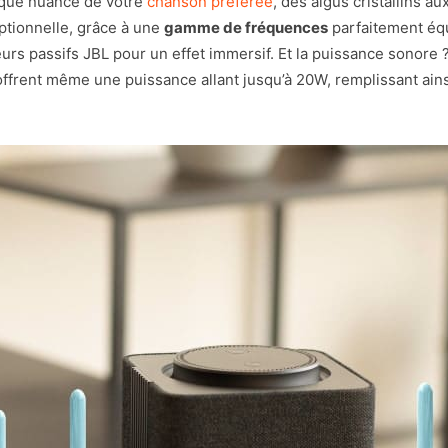
aque nuance de votre
chanson préférée
, des aigus cristallins 
tionnelle, grâce à une
gamme de fréquences
parfaitement équ
eurs passifs JBL pour un effet immersif. Et la puissance sonore ?
 offrent même une puissance allant jusqu’à 20W, remplissant ains