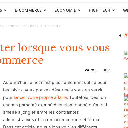
S
E-COMMERCE
ECONOMIE
HIGH TECH
W
ue vous vous lancez dans l’e-commerce
A
iter lorsque vous vous
commerce
4833
0
Aujourd’hui, le net n’est plus seulement utilisé pour
les loisirs, vous pouvez désormais vous en servir
pour
lancer votre propre affaire
. Toutefois, c’est un
chemin parsemé d’embûches étant donné qu’on est
amené à jongler entre les contraintes
administratives et la concurrence rude et féroce.
Dans cet article, nous allons voir les différents