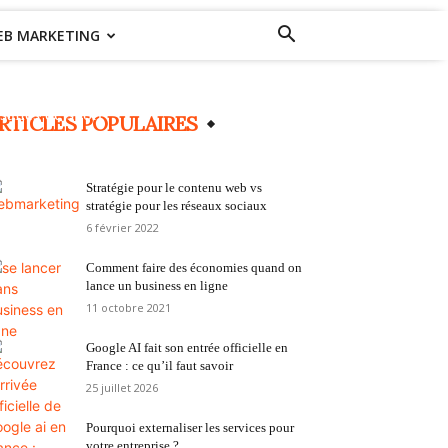
EB MARKETING
Une rentrée compliquée à gérer pour les
salles de sport
RTICLES POPULAIRES
3 octobre 2021
0
Stratégie pour le contenu web vs
stratégie pour les réseaux sociaux
6 février 2022
Comment faire des économies quand on
lance un business en ligne
11 octobre 2021
Google AI fait son entrée officielle en
France : ce qu’il faut savoir
25 juillet 2026
Pourquoi externaliser les services pour
votre entreprise ?