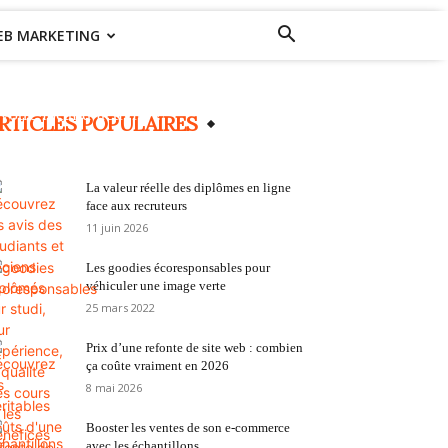
EB MARKETING
Professionnels à Lyon : pourquoi louer
votre local d’activité ?
RTICLES POPULAIRES
22 septembre 2021
0
La valeur réelle des diplômes en ligne
face aux recruteurs
11 juin 2026
Les goodies écoresponsables pour
véhiculer une image verte
25 mars 2022
Prix d’une refonte de site web : combien
ça coûte vraiment en 2026
8 mai 2026
Booster les ventes de son e-commerce
avec les échantillons