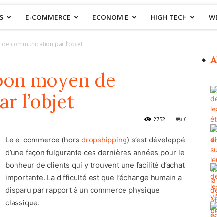
S
E-COMMERCE
ECONOMIE
HIGH TECH
W
 de communication par l’objet
A
 bon moyen de
r l’objet
2752
0
Le e-commerce (hors
dropshipping
) s’est développé
d’une façon fulgurante ces dernières années pour le
bonheur de clients qui y trouvent une facilité d’achat
importante. La difficulté est que l’échange humain a
disparu par rapport à un commerce physique
classique.