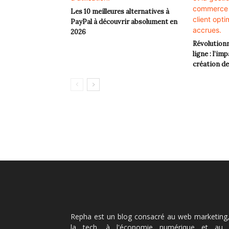
Les 10 meilleures alternatives à
PayPal à découvrir absolument en
2026
Révolution
ligne : l’imp
création d
Repha est un blog consacré au web marketing,
la tech, à l'économie numérique et au 